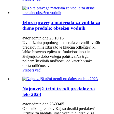
Izbira pravega materiala za vodila za
drsne predale: obsežen vodnik
avtor admin dne 23.10.16
Uvod Izbira popolnega materiala za vodila vaših
predalov ni le izbira;to je ključna odločitev, ki
lahko bistveno vpliva na funkcionalnost in
življenjsko dobo vašega pohištva.Na trgu,
polnem številnih možnosti, od katerih vsaka
obeta odličnost v...
Preberi več
Najnovejši tržni trendi predalov za
leto 2023
avtor admin dne 23-09-05
O drsnikih predalov Kaj so drsniki predalov?
Drsniki za predale, imenovani tudi drsniki za