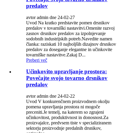
predalov
avtor admin dne 24-02-27
Uvod Na kratko predstavite pomen drsnikov
predalov v tovarniški nastavitvi.Omenite razvoj
zasnov drsnikov predalov za izpolnjevanje
sodobnih industrijskih potreb.Navedite namen
članka: raziskati 10 najboljših dizajnov drsnikov
predalov za doseganje elegantne in učinkovite
tovarniške nastavitve.Zakaj D...
Preberi več
Učinkovito upravljanje prostora:
Povečajte svojo tovarno drsnikov
predalov
avtor admin dne 24-02-22
Uvod V konkurenčnem proizvodnem okolju
pomena upravljanja prostora ni mogoče
preceniti.Je temelj, na katerem so zgrajeni
učinkovitost, produktivnost in donosnost.Za
proizvajalce, predvsem tiste v specializiranem
sektorju proizvodnje predalnih drsnikov,