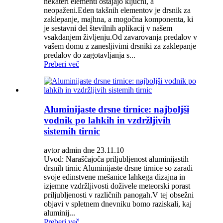
nekateri elementi ostajajo ključni, a
neopaženi.Eden takšnih elementov je drsnik za
zaklepanje, majhna, a mogočna komponenta, ki
je sestavni del številnih aplikacij v našem
vsakdanjem življenju.Od zavarovanja predalov v
vašem domu z zanesljivimi drsniki za zaklepanje
predalov do zagotavljanja s...
Preberi več
Aluminijaste drsne tirnice: najboljši
vodnik po lahkih in vzdržljivih
sistemih tirnic
avtor admin dne 23.11.10
Uvod: Naraščajoča priljubljenost aluminijastih
drsnih tirnic Aluminijaste drsne tirnice so zaradi
svoje edinstvene mešanice lahkega dizajna in
izjemne vzdržljivosti doživele meteorski porast
priljubljenosti v različnih panogah.V tej obsežni
objavi v spletnem dnevniku bomo raziskali, kaj
aluminij...
Preberi več