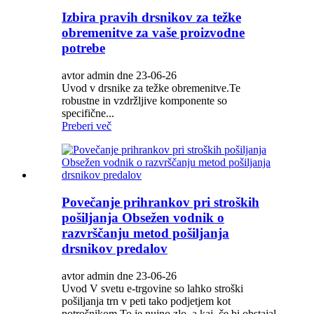
Izbira pravih drsnikov za težke
obremenitve za vaše proizvodne
potrebe
avtor admin dne 23-06-26
Uvod v drsnike za težke obremenitve.Te
robustne in vzdržljive komponente so
specifične...
Preberi več
Povečanje prihrankov pri stroških
pošiljanja Obsežen vodnik o
razvrščanju metod pošiljanja
drsnikov predalov
avtor admin dne 23-06-26
Uvod V svetu e-trgovine so lahko stroški
pošiljanja trn v peti tako podjetjem kot
potrošnikom.To je nujno zlo, a kaj, če bi obstajal