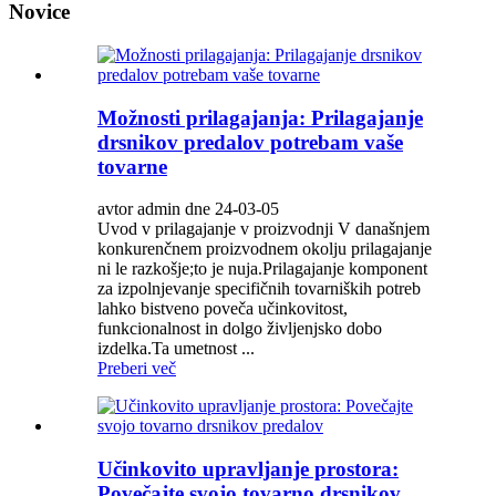
Novice
Možnosti prilagajanja: Prilagajanje
drsnikov predalov potrebam vaše
tovarne
avtor admin dne 24-03-05
Uvod v prilagajanje v proizvodnji V današnjem
konkurenčnem proizvodnem okolju prilagajanje
ni le razkošje;to je nuja.Prilagajanje komponent
za izpolnjevanje specifičnih tovarniških potreb
lahko bistveno poveča učinkovitost,
funkcionalnost in dolgo življenjsko dobo
izdelka.Ta umetnost ...
Preberi več
Učinkovito upravljanje prostora:
Povečajte svojo tovarno drsnikov