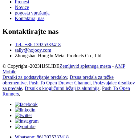
Prenesi
Novice
pogosta vprašanja
Kontaktiraj nas
Kontaktirajte nas
Tel.: +86 13925333418
sally@hojooy.com
Zhongshan HongJu Metal Products Co., Ltd.
© Copyright -
2023
HJSLIDE
Zemljevid spletnega mesta
-
AMP
Mobile
Drsniki za podstavljanje predalov
,
Drsna predala za težke
obremenitve
,
Push To Open Drawer Channel
,
Proizvajalec drsnikov
za predale
,
Drsnik s krogličnimi ležaji iz aluminija
,
Push To Open
Runners
,
Whatsapp: 8613925333418