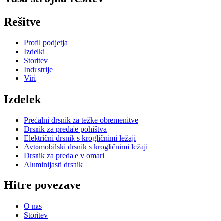
Rešitve
Profil podjetja
Izdelki
Storitev
Industrije
Viri
Izdelek
Predalni drsnik za težke obremenitve
Drsnik za predale pohištva
Električni drsnik s krogličnimi ležaji
Avtomobilski drsnik s krogličnimi ležaji
Drsnik za predale v omari
Aluminijasti drsnik
Hitre povezave
O nas
Storitev