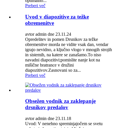
optimalno...
Preberi več
Uvod v diapozitive za težke
obremenitve
avtor admin dne 23.11.24
Opredelitev in pomen Drsnikov za težke
obremenitve morda ne vidite vsak dan, vendar
igrajo nevidno, a ključno vlogo v mnogih strojih
in sistemih, na katere se zanašamo.To niso
navadni diapozitivi;pomislite nanje kot na
mišične bratrance v družini
diapozitivov.Zasnovani so za...
Preberi več
Obsežen vodnik za zaklepanje
drsnikov predalov
avtor admin dne 23.11.18
Uvod: V nenehno spreminjajočem se svetu