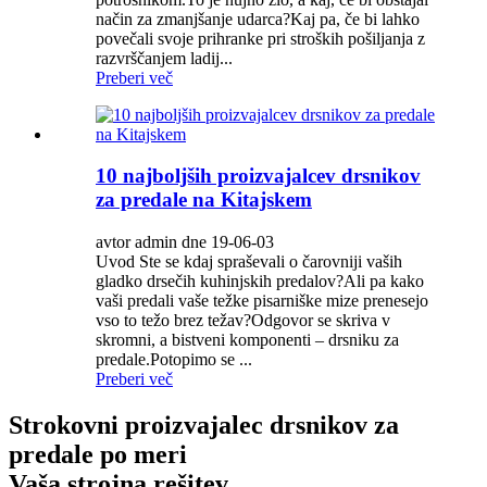
način za zmanjšanje udarca?Kaj pa, če bi lahko
povečali svoje prihranke pri stroških pošiljanja z
razvrščanjem ladij...
Preberi več
10 najboljših proizvajalcev drsnikov
za predale na Kitajskem
avtor admin dne 19-06-03
Uvod Ste se kdaj spraševali o čarovniji vaših
gladko drsečih kuhinjskih predalov?Ali pa kako
vaši predali vaše težke pisarniške mize prenesejo
vso to težo brez težav?Odgovor se skriva v
skromni, a bistveni komponenti – drsniku za
predale.Potopimo se ...
Preberi več
Strokovni proizvajalec drsnikov za
predale po meri
Vaša strojna rešitev