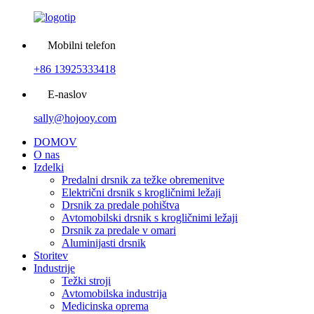
Mobilni telefon
+86 13925333418
E-naslov
sally@hojooy.com
DOMOV
O nas
Izdelki
Predalni drsnik za težke obremenitve
Električni drsnik s krogličnimi ležaji
Drsnik za predale pohištva
Avtomobilski drsnik s krogličnimi ležaji
Drsnik za predale v omari
Aluminijasti drsnik
Storitev
Industrije
Težki stroji
Avtomobilska industrija
Medicinska oprema