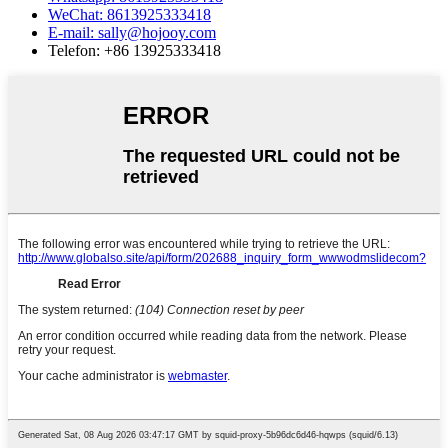
WeChat: 8613925333418
E-mail: sally@hojooy.com
Telefon: +86 13925333418