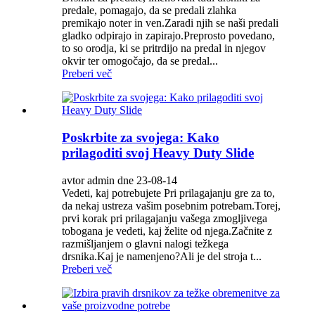
predale, pomagajo, da se predali zlahka
premikajo noter in ven.Zaradi njih se naši predali
gladko odpirajo in zapirajo.Preprosto povedano,
to so orodja, ki se pritrdijo na predal in njegov
okvir ter omogočajo, da se predal...
Preberi več
Poskrbite za svojega: Kako
prilagoditi svoj Heavy Duty Slide
avtor admin dne 23-08-14
Vedeti, kaj potrebujete Pri prilagajanju gre za to,
da nekaj ustreza vašim posebnim potrebam.Torej,
prvi korak pri prilagajanju vašega zmogljivega
tobogana je vedeti, kaj želite od njega.Začnite z
razmišljanjem o glavni nalogi težkega
drsnika.Kaj je namenjeno?Ali je del stroja t...
Preberi več