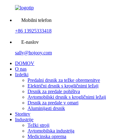
Mobilni telefon
+86 13925333418
E-naslov
sally@hojooy.com
DOMOV
O nas
Izdelki
Predalni drsnik za težke obremenitve
Električni drsnik s krogličnimi ležaji
Drsnik za predale pohištva
Avtomobilski drsnik s krogličnimi ležaji
Drsnik za predale v omari
Aluminijasti drsnik
Storitev
Industrije
Težki stroji
Avtomobilska industrija
Medicinska oprema