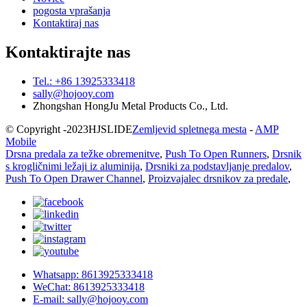
pogosta vprašanja
Kontaktiraj nas
Kontaktirajte nas
Tel.: +86 13925333418
sally@hojooy.com
Zhongshan HongJu Metal Products Co., Ltd.
© Copyright -
2023
HJSLIDE
Zemljevid spletnega mesta
-
AMP
Mobile
Drsna predala za težke obremenitve
,
Push To Open Runners
,
Drsnik
s krogličnimi ležaji iz aluminija
,
Drsniki za podstavljanje predalov
,
Push To Open Drawer Channel
,
Proizvajalec drsnikov za predale
,
Whatsapp: 8613925333418
WeChat: 8613925333418
E-mail: sally@hojooy.com