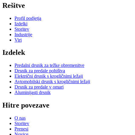
Rešitve
Profil podjetja
Izdelki
Storitev
Industrije
Viri
Izdelek
Predalni drsnik za težke obremenitve
Drsnik za predale pohištva
Električni drsnik s krogličnimi ležaji
Avtomobilski drsnik s krogličnimi ležaji
Drsnik za predale v omari
Aluminijasti drsnik
Hitre povezave
O nas
Storitev
Prenesi
Novice