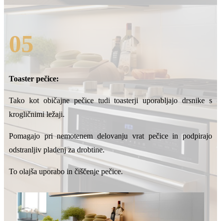
05
Toaster pečice:
Tako kot običajne pečice tudi toasterji uporabljajo drsnike s
krogličnimi ležaji.
Pomagajo pri nemotenem delovanju vrat pečice in podpirajo
odstranljiv pladenj za drobtine.
To olajša uporabo in čiščenje pečice.