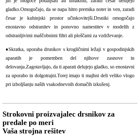
jih je mogoče podaljšati ali umakniti, zaradi česar delujejo
gladko.Omogočajo, da se napa hitro premika noter in ven, zaradi
česar je kuhinjski prostor učinkovitejši.Drsniki omogočajo
enostavno odstranitev in ponovno namestitev v modelih z
odstranljivimi maščobnimi filtri ali ploščami za vzdrževanje.
♦
Skratka, uporaba drsnikov s krogličnimi ležaji v gospodinjskih
aparatih je pomemben del njihove zasnove in
delovanja.Zagotavljajo, da ti aparati delujejo gladko, so enostavni
za uporabo in dolgotrajni.Torej imajo ti majhni deli veliko vlogo
pri izboljšanju naših vsakodnevnih domačih izkušenj.
Strokovni proizvajalec drsnikov za
predale po meri
Vaša strojna rešitev