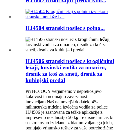
HJ1602 Nizko zaprt predal Min...
HJ4504 stranski nosilec s polno...
HJ4506 stranski nosilec s krogličnimi
ležaji, kovinski vodila za omarico,
drsnik za koš za smeti, drsnik za
kuhinjski predal
Pri HOJOOY verjamemo v neprekosljivo
kakovost in neomajno zavezanost
inovacijam.Naš najnovejši dodatek, 45-
milimetrska tridelna izvlečna vodila za police
HJ4506 je zasnovana za težke aplikacije z
impresivno nosilnostjo 50 kg.Te drsne tirnice, ki
so strokovno izdelane iz hladno valjanega jekla,
ponujajo vrhunsko rešitev za vaše potrebe žične