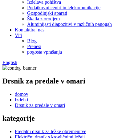
Izdelava pohištva
Podatkovni centri in telekomunikacije
Gospodinjski aparati
Škatla z orodjem
Aluminijasti diapozitivi v različnih panogah
Kontaktiraj nas
Viri
Blog
Prenesi
pogosta vprašanja
English
Drsnik za predale v omari
domov
Izdelki
Drsnik za predale v omari
kategorije
Predalni drsnik za težke obremenitve
Električni drsnik s krogličnimi ležaji