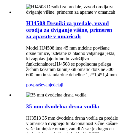
HJ4508 Drsniki za predale, vzvod
orodja za dviganje višine, primeren
za aparate v omaricah
Model HJ4508 ima 45 mm tridelne povišane
drsne tirnice, izdelane iz hladno valjanega jekla,
ki zagotavljajo trdno in vzdržljivo
funkcionalnost.HJ4508 se popolnoma prilega
žičnim košaram kuhinjskih omaric dolžine 300–
600 mm in standardne debeline 1,2*1,4*1,4 mm.
povpraševanje
detajl
35 mm dvodelna drsna vodila
HJ3513 35 mm dvodelna drsna vodila za predale
v omaricah dvignejo funkcionalnost žične košare
vaše kuhinjske omare, zaradi česar je dragocen