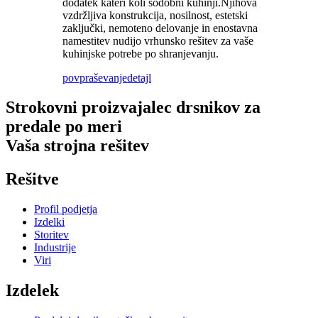
dodatek kateri koli sodobni kuhinji.Njihova
vzdržljiva konstrukcija, nosilnost, estetski
zaključki, nemoteno delovanje in enostavna
namestitev nudijo vrhunsko rešitev za vaše
kuhinjske potrebe po shranjevanju.
povpraševanje
detajl
Strokovni proizvajalec drsnikov za
predale po meri
Vaša strojna rešitev
Rešitve
Profil podjetja
Izdelki
Storitev
Industrije
Viri
Izdelek