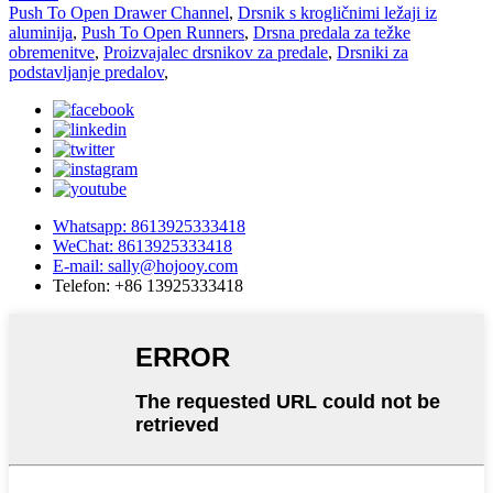
Push To Open Drawer Channel
,
Drsnik s krogličnimi ležaji iz
aluminija
,
Push To Open Runners
,
Drsna predala za težke
obremenitve
,
Proizvajalec drsnikov za predale
,
Drsniki za
podstavljanje predalov
,
Whatsapp: 8613925333418
WeChat: 8613925333418
E-mail: sally@hojooy.com
Telefon: +86 13925333418