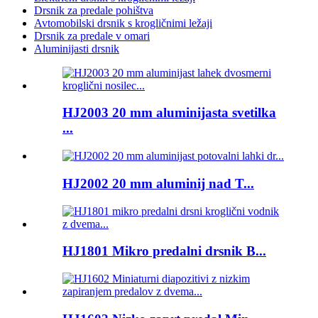
Drsnik za predale pohištva
Avtomobilski drsnik s krogličnimi ležaji
Drsnik za predale v omari
Aluminijasti drsnik
HJ2003 20 mm aluminijasta svetilka
...
HJ2002 20 mm aluminij nad T...
HJ1801 Mikro predalni drsnik B...