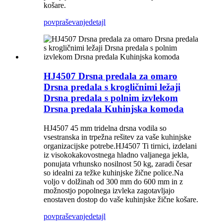
košare.
povpraševanje
detajl
HJ4507 Drsna predala za omaro
Drsna predala s krogličnimi ležaji
Drsna predala s polnim izvlekom
Drsna predala Kuhinjska komoda
HJ4507 45 mm tridelna drsna vodila so
vsestranska in trpežna rešitev za vaše kuhinjske
organizacijske potrebe.HJ4507 Ti tirnici, izdelani
iz visokokakovostnega hladno valjanega jekla,
ponujata vrhunsko nosilnost 50 kg, zaradi česar
so idealni za težke kuhinjske žične police.Na
voljo v dolžinah od 300 mm do 600 mm in z
možnostjo popolnega izvleka zagotavljajo
enostaven dostop do vaše kuhinjske žične košare.
povpraševanje
detajl