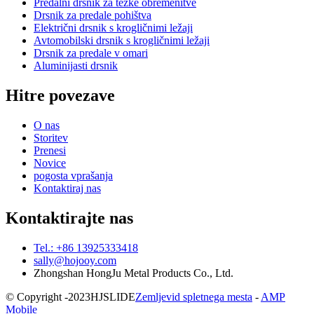
Predalni drsnik za težke obremenitve
Drsnik za predale pohištva
Električni drsnik s krogličnimi ležaji
Avtomobilski drsnik s krogličnimi ležaji
Drsnik za predale v omari
Aluminijasti drsnik
Hitre povezave
O nas
Storitev
Prenesi
Novice
pogosta vprašanja
Kontaktiraj nas
Kontaktirajte nas
Tel.: +86 13925333418
sally@hojooy.com
Zhongshan HongJu Metal Products Co., Ltd.
© Copyright -
2023
HJSLIDE
Zemljevid spletnega mesta
-
AMP
Mobile