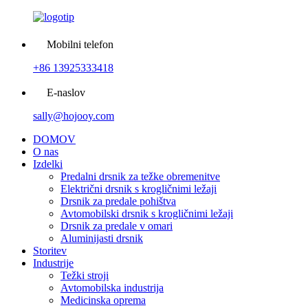
Mobilni telefon
+86 13925333418
E-naslov
sally@hojooy.com
DOMOV
O nas
Izdelki
Predalni drsnik za težke obremenitve
Električni drsnik s krogličnimi ležaji
Drsnik za predale pohištva
Avtomobilski drsnik s krogličnimi ležaji
Drsnik za predale v omari
Aluminijasti drsnik
Storitev
Industrije
Težki stroji
Avtomobilska industrija
Medicinska oprema