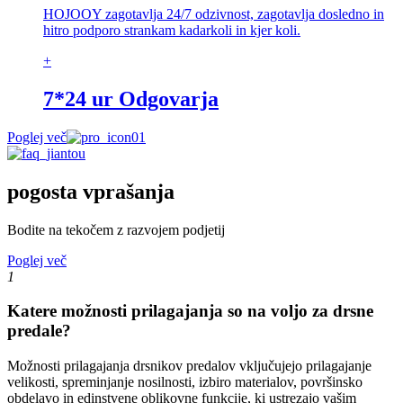
HOJOOY zagotavlja 24/7 odzivnost, zagotavlja dosledno in
hitro podporo strankam kadarkoli in kjer koli.
+
7*24 ur Odgovarja
Poglej več
pogosta vprašanja
Bodite na tekočem z razvojem podjetij
Poglej več
1
Katere možnosti prilagajanja so na voljo za drsne
predale?
Možnosti prilagajanja drsnikov predalov vključujejo prilagajanje
velikosti, spreminjanje nosilnosti, izbiro materialov, površinsko
obdelavo in edinstvene oblikovne funkcije, ki ustrezajo vašim