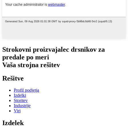
Strokovni proizvajalec drsnikov za
predale po meri
Vaša strojna rešitev
Rešitve
Profil podjetja
Izdelki
Storitev
Industrije
Viri
Izdelek