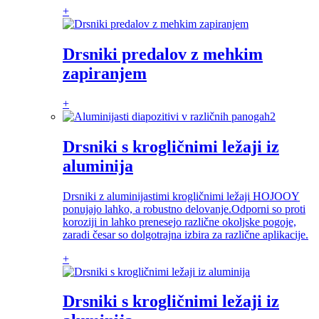
+
Drsniki predalov z mehkim
zapiranjem
+
Drsniki s krogličnimi ležaji iz
aluminija
Drsniki z aluminijastimi krogličnimi ležaji HOJOOY
ponujajo lahko, a robustno delovanje.Odporni so proti
koroziji in lahko prenesejo različne okoljske pogoje,
zaradi česar so dolgotrajna izbira za različne aplikacije.
+
Drsniki s krogličnimi ležaji iz