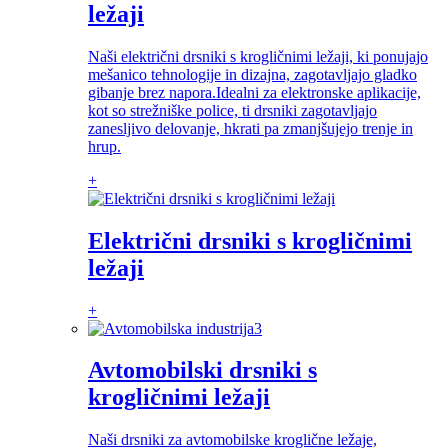
ležaji
Naši električni drsniki s krogličnimi ležaji, ki ponujajo
mešanico tehnologije in dizajna, zagotavljajo gladko
gibanje brez napora.Idealni za elektronske aplikacije,
kot so strežniške police, ti drsniki zagotavljajo
zanesljivo delovanje, hkrati pa zmanjšujejo trenje in
hrup.
+
Električni drsniki s krogličnimi
ležaji
+
Avtomobilski drsniki s
krogličnimi ležaji
Naši drsniki za avtomobilske kroglične ležaje,