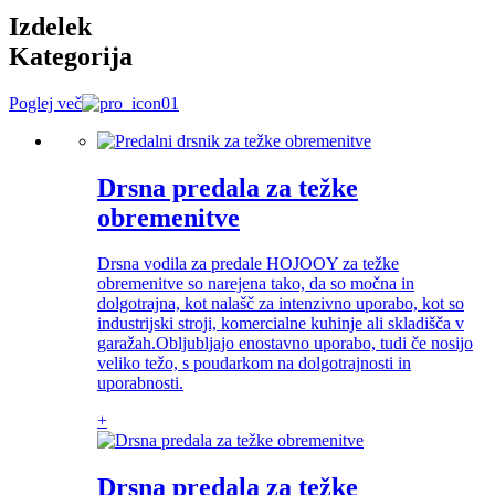
Izdelek
Kategorija
Poglej več
Drsna predala za težke
obremenitve
Drsna vodila za predale HOJOOY za težke
obremenitve so narejena tako, da so močna in
dolgotrajna, kot nalašč za intenzivno uporabo, kot so
industrijski stroji, komercialne kuhinje ali skladišča v
garažah.Obljubljajo enostavno uporabo, tudi če nosijo
veliko težo, s poudarkom na dolgotrajnosti in
uporabnosti.
+
Drsna predala za težke