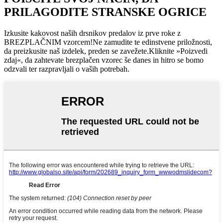
PRILAGODITE STRANSKE OGRICE
Izkusite kakovost naših drsnikov predalov iz prve roke z
BREZPLAČNIM vzorcem!Ne zamudite te edinstvene priložnosti,
da preizkusite naš izdelek, preden se zavežete.Kliknite »Poizvedi
zdaj«, da zahtevate brezplačen vzorec še danes in hitro se bomo
odzvali ter razpravljali o vaših potrebah.