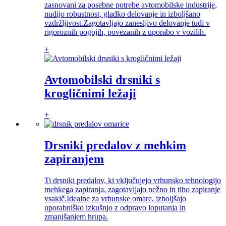
zasnovani za posebne potrebe avtomobilske industrije,
nudijo robustnost, gladko delovanje in izboljšano
vzdržljivost.Zagotavljajo zanesljivo delovanje tudi v
rigoroznih pogojih, povezanih z uporabo v vozilih.
+
Avtomobilski drsniki s
krogličnimi ležaji
+
Drsniki predalov z mehkim
zapiranjem
Ti drsniki predalov, ki vključujejo vrhunsko tehnologijo
mehkega zapiranja, zagotavljajo nežno in tiho zapiranje
vsakič.Idealne za vrhunske omare, izboljšajo
uporabniško izkušnjo z odpravo loputanja in
zmanjšanjem hrupa.