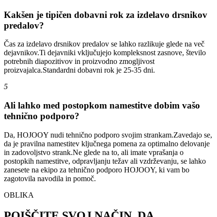
Kakšen je tipičen dobavni rok za izdelavo drsnikov
predalov?
Čas za izdelavo drsnikov predalov se lahko razlikuje glede na več
dejavnikov.Ti dejavniki vključujejo kompleksnost zasnove, število
potrebnih diapozitivov in proizvodno zmogljivost
proizvajalca.Standardni dobavni rok je 25-35 dni.
5
Ali lahko med postopkom namestitve dobim vašo
tehnično podporo?
Da, HOJOOY nudi tehnično podporo svojim strankam.Zavedajo se,
da je pravilna namestitev ključnega pomena za optimalno delovanje
in zadovoljstvo strank.Ne glede na to, ali imate vprašanja o
postopkih namestitve, odpravljanju težav ali vzdrževanju, se lahko
zanesete na ekipo za tehnično podporo HOJOOY, ki vam bo
zagotovila navodila in pomoč.
OBLIKA
POIŠČITE SVOJ NAČIN, DA