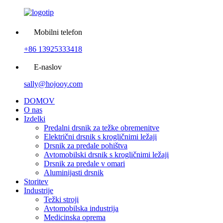
Mobilni telefon
+86 13925333418
E-naslov
sally@hojooy.com
DOMOV
O nas
Izdelki
Predalni drsnik za težke obremenitve
Električni drsnik s krogličnimi ležaji
Drsnik za predale pohištva
Avtomobilski drsnik s krogličnimi ležaji
Drsnik za predale v omari
Aluminijasti drsnik
Storitev
Industrije
Težki stroji
Avtomobilska industrija
Medicinska oprema