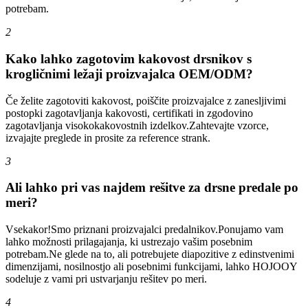
potrebam.
2
Kako lahko zagotovim kakovost drsnikov s
krogličnimi ležaji proizvajalca OEM/ODM?
Če želite zagotoviti kakovost, poiščite proizvajalce z zanesljivimi
postopki zagotavljanja kakovosti, certifikati in zgodovino
zagotavljanja visokokakovostnih izdelkov.Zahtevajte vzorce,
izvajajte preglede in prosite za reference strank.
3
Ali lahko pri vas najdem rešitve za drsne predale po
meri?
Vsekakor!Smo priznani proizvajalci predalnikov.Ponujamo vam
lahko možnosti prilagajanja, ki ustrezajo vašim posebnim
potrebam.Ne glede na to, ali potrebujete diapozitive z edinstvenimi
dimenzijami, nosilnostjo ali posebnimi funkcijami, lahko HOJOOY
sodeluje z vami pri ustvarjanju rešitev po meri.
4