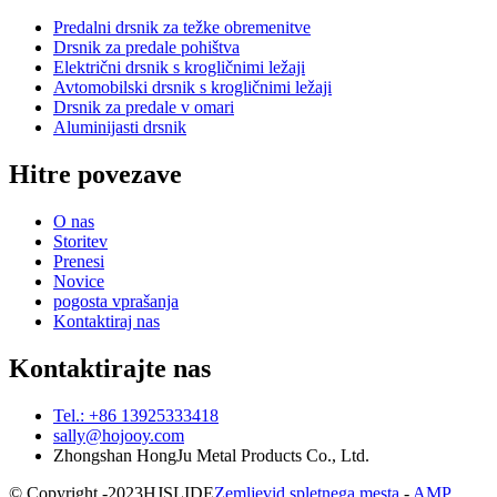
Predalni drsnik za težke obremenitve
Drsnik za predale pohištva
Električni drsnik s krogličnimi ležaji
Avtomobilski drsnik s krogličnimi ležaji
Drsnik za predale v omari
Aluminijasti drsnik
Hitre povezave
O nas
Storitev
Prenesi
Novice
pogosta vprašanja
Kontaktiraj nas
Kontaktirajte nas
Tel.: +86 13925333418
sally@hojooy.com
Zhongshan HongJu Metal Products Co., Ltd.
© Copyright -
2023
HJSLIDE
Zemljevid spletnega mesta
-
AMP