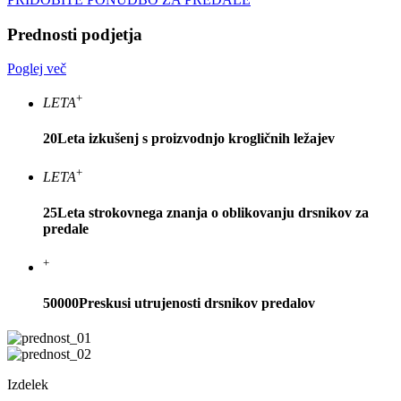
Prednosti podjetja
Poglej več
+
LETA
20
Leta izkušenj s proizvodnjo krogličnih ležajev
+
LETA
25
Leta strokovnega znanja o oblikovanju drsnikov za
predale
+
50000
Preskusi utrujenosti drsnikov predalov
Izdelek