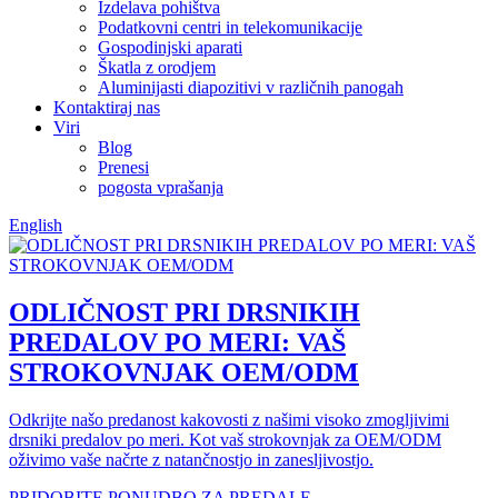
Izdelava pohištva
Podatkovni centri in telekomunikacije
Gospodinjski aparati
Škatla z orodjem
Aluminijasti diapozitivi v različnih panogah
Kontaktiraj nas
Viri
Blog
Prenesi
pogosta vprašanja
English
ODLIČNOST PRI DRSNIKIH
PREDALOV PO MERI: VAŠ
STROKOVNJAK OEM/ODM
Odkrijte našo predanost kakovosti z našimi visoko zmogljivimi
drsniki predalov po meri. Kot vaš strokovnjak za OEM/ODM
oživimo vaše načrte z natančnostjo in zanesljivostjo.
PRIDOBITE PONUDBO ZA PREDALE