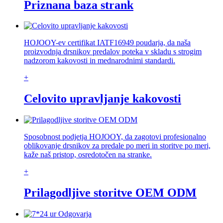
Priznana baza strank
HOJOOY-ev certifikat IATF16949 poudarja, da naša
proizvodnja drsnikov predalov poteka v skladu s strogim
nadzorom kakovosti in mednarodnimi standardi.
+
Celovito upravljanje kakovosti
Sposobnost podjetja HOJOOY, da zagotovi profesionalno
oblikovanje drsnikov za predale po meri in storitve po meri,
kaže naš pristop, osredotočen na stranke.
+
Prilagodljive storitve OEM ODM