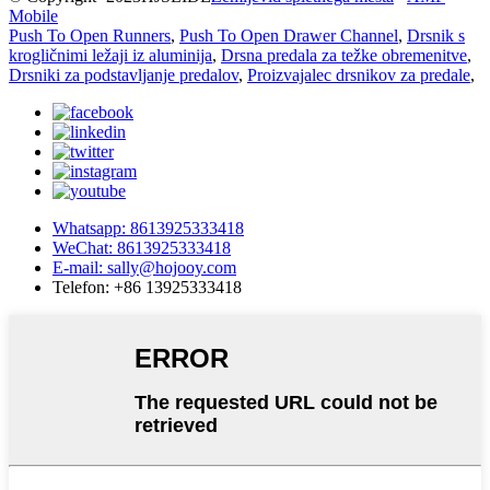
Mobile
Push To Open Runners
,
Push To Open Drawer Channel
,
Drsnik s
krogličnimi ležaji iz aluminija
,
Drsna predala za težke obremenitve
,
Drsniki za podstavljanje predalov
,
Proizvajalec drsnikov za predale
,
Whatsapp: 8613925333418
WeChat: 8613925333418
E-mail: sally@hojooy.com
Telefon: +86 13925333418