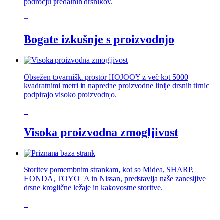
področju predalnih drsnikov.
+
Bogate izkušnje s proizvodnjo
Obsežen tovarniški prostor HOJOOY z več kot 5000
kvadratnimi metri in napredne proizvodne linije drsnih tirnic
podpirajo visoko proizvodnjo.
+
Visoka proizvodna zmogljivost
Storitev pomembnim strankam, kot so Midea, SHARP,
HONDA, TOYOTA in Nissan, predstavlja naše zanesljive
drsne kroglične ležaje in kakovostne storitve.
+